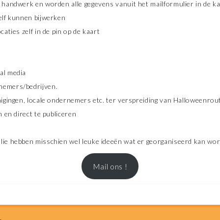
t handwerk en worden alle gegevens vanuit het mailformulier in de k
elf kunnen bijwerken
aties zelf in de pin op de kaart
al media
nemers/bedrijven.
nigingen, locale ondernemers etc. ter verspreiding van Halloweenrou
n en direct te publiceren
llie hebben misschien wel leuke ideeën wat er georganiseerd kan w
Mail ons !